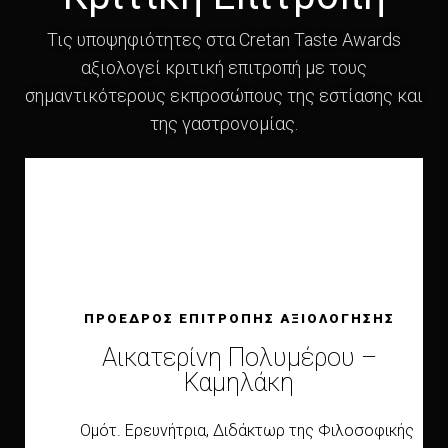
Τις υποψηφιότητες στα Cretan Taste Awards
αξιολογεί κριτική επιτροπή με τους
σημαντικότερους εκπροσώπους της εστίασης και
της γαστρονομίας.
ΠΡΟΕΔΡΟΣ ΕΠΙΤΡΟΠHΣ ΑΞΙΟΛΟΓΗΣΗΣ
Αικατερίνη Πολυμέρου –
Καμηλάκη
Ομότ. Eρευνήτρια, Διδάκτωρ της Φιλοσοφικής